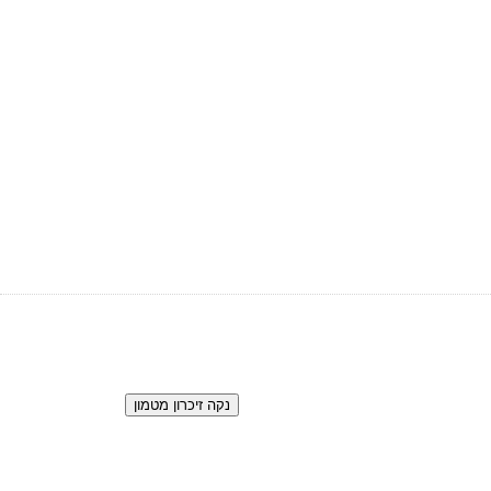
הגדרות כלליות
כניסה למערכת
נקה זיכרון מטמון