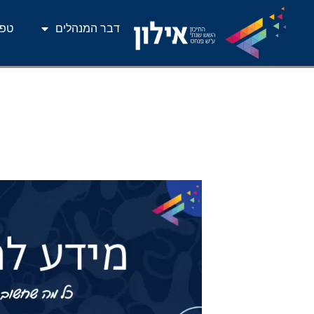
דבר המנהלים
טפס